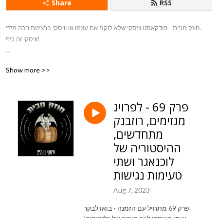
Share
RSS
חוזק חבית - פודקאסט וויסקי שלא לוקח את עצמו או וויסקי ברצינות רבה מידי.
וויסקי זה כיף!
בואו לבקר באתר שלי - www.the-omef.com
Show more >>
פרק 69 - לפרויג
מגזימים, רוזבנק
מתחדשים,
ההיסטוריה של
לוכנאגר ושתי
טעימות נגישות
Aug 7, 2023
פרק 69 מתחיל עם הזמנה - בואו לבקר