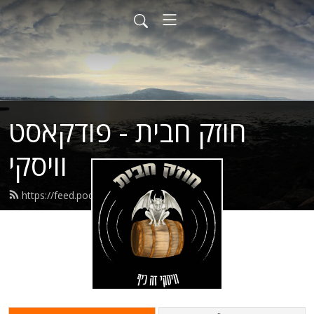
חוזק חבית - פודקאסט
וויסקי
https://feed.podbean.com/theomef/feed.xml