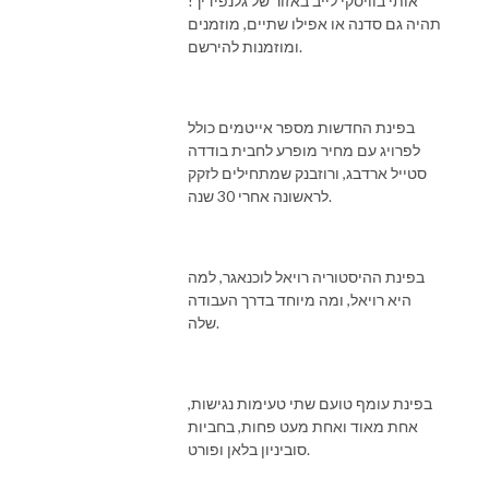
אותי בוויסקי לייב באזור של גלנפידיך!
תהיה גם סדנה או אפילו שתיים, מוזמנים
ומוזמנות להירשם.
בפינת החדשות מספר אייטמים כולל
לפרויג עם מחיר מופרע לחבית בודדה
סטייל ארדבג, ורוזבנק שמתחילים לזקק
לראשונה אחרי 30 שנה.
בפינת ההיסטוריה רויאל לוכנאגר, למה
היא רויאל, ומה מיוחד בדרך העבודה
שלה.
בפינת עומף טועם שתי טעימות נגישות,
אחת מאוד ואחת מעט פחות, בחביות
סוביניון בלאן ופורט.