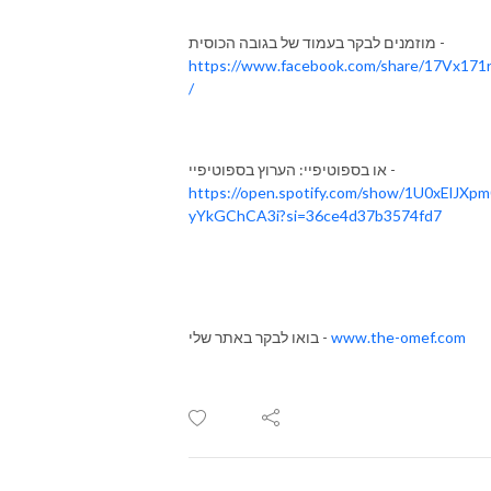
מוזמנים לבקר בעמוד של בגובה הכוסית -
https://www.facebook.com/share/17Vx171
/
או בספוטיפיי: הערוץ בספוטיפיי -
https://open.spotify.com/show/1U0xElJXp
yYkGChCA3i?si=36ce4d37b3574fd7
www.the-omef.com
בואו לבקר באתר שלי -