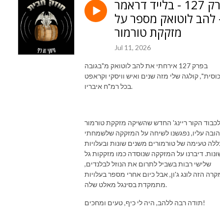
פרק 127 - בלייד דראמר
 להב לוטואק מספר על
מזקקת טורמור
Jul 11, 2026
בפרק 127 אירחתי את להב לוטואק מ"בגובה
וסית", קולגה שלי מזה שנים ואיש וויסקי וקראפט
בכל רמ"ח איבריו.
כבוד הקור ריינג' החדש שהשיקה מזקקת טורמור
ובה עליו, נפגשנו לשיחה על המזקקה שלשמחתי
ללה טעימה של טורמורים משנים שונות ובעלויות
ונות. דיברנו על המזקקה שנוסדה כמו מזקקות גל
שלישי רבות בשביל לתרום את הנוזל לבלנדים,
רה הזה לונג ג'ון, אבל כיום אחרי מספר בעלויות
מתמקדת בסינגל מאלט שלה.
תודה רבה ללהב, היה לי כיף, טעים ומחכים!