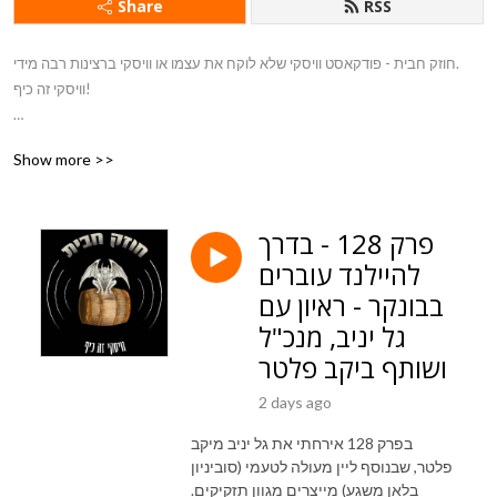
Share
RSS
חוזק חבית - פודקאסט וויסקי שלא לוקח את עצמו או וויסקי ברצינות רבה מידי.
וויסקי זה כיף!
בואו לבקר באתר שלי - www.the-omef.com
Show more >>
פרק 128 - בדרך
להיילנד עוברים
בבונקר - ראיון עם
גל יניב, מנכ"ל
ושותף ביקב פלטר
2 days ago
בפרק 128 אירחתי את גל יניב מיקב
פלטר, שבנוסף ליין מעולה לטעמי (סוביניון
בלאן משגע) מייצרים מגוון תזקיקים.