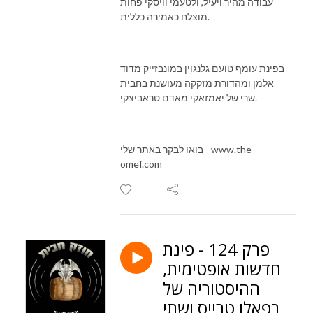
עבודה מהיר ויעיל, ולטעמי וויסקי פחות
מוצלח כאמירה כללית.
בפינת עומף טועם גלנגוין במונבזייק מדוד
אלמן ומהדורת מזקקה מעושנת בחבית
שרי של יאמזאקי מאדם טראביצקי.
בואו לבקר באתר שלי - www.the-
omef.com
פרק 124 - פינת
חדשות אופטימית,
ההיסטוריה של
בפאלו טרייס ושתי