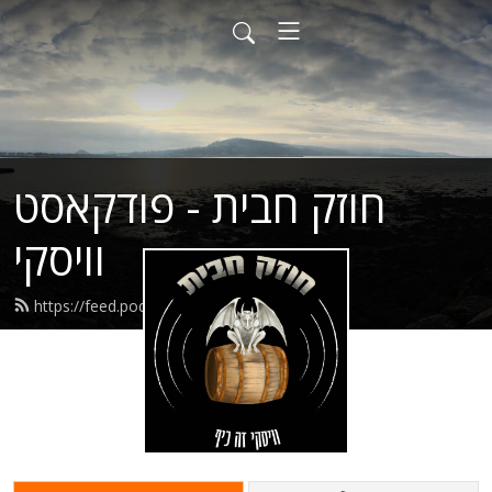
חוזק חבית - פודקאסט
וויסקי
https://feed.podbean.com/theomef/feed.xml