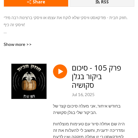
Share
RSS
חוזק חבית - פודקאסט וויסקי שלא לוקח את עצמו או וויסקי ברצינות רבה מידי.
וויסקי זה כיף!
בואו לבקר באתר שלי - www.the-omef.com
Show more >>
פרק 105 - סיכום
ביקור בגלן
סקושיה
Jul 16, 2025
בחודש איחור, אני מעלה סיכום קצר של
הביקור שלי בגלן סקושיה.
היה שם אחלה סיור עם טעימות מוצלחות
ומדריכה ידענית, וחשוב לי להעלות את זה
לפודקאסט כי זו אחלה מזקקה ואין לדעת