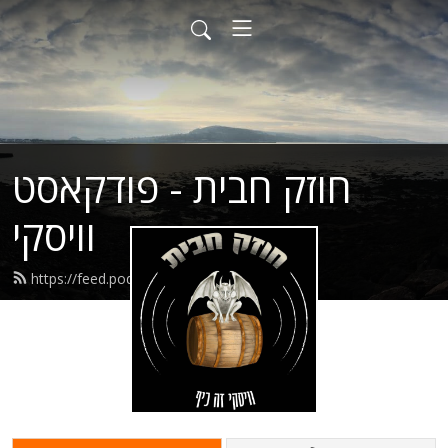
חוזק חבית - פודקאסט
וויסקי
https://feed.podbean.com/theomef/feed.xml