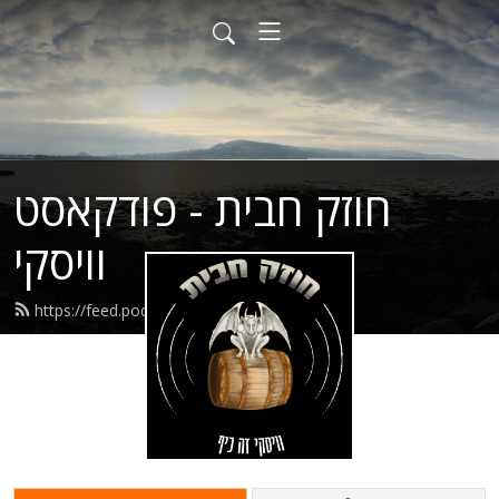
חוזק חבית - פודקאסט
וויסקי
https://feed.podbean.com/theomef/feed.xml