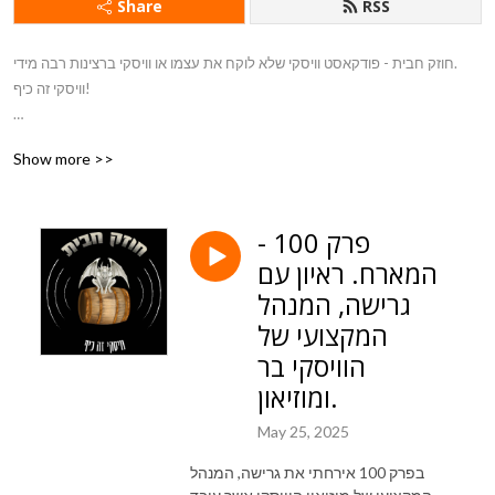
Share
RSS
חוזק חבית - פודקאסט וויסקי שלא לוקח את עצמו או וויסקי ברצינות רבה מידי.
וויסקי זה כיף!
בואו לבקר באתר שלי - www.the-omef.com
Show more >>
פרק 100 -
המארח. ראיון עם
גרישה, המנהל
המקצועי של
הוויסקי בר
ומוזיאון.
May 25, 2025
בפרק 100 אירחתי את גרישה, המנהל